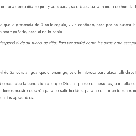
 era una compañía segura y adecuada, solo buscaba la manera de humillarlo
e la presencia de Dios le seguía, vivía confiado, pero por no buscar la v
e acompañarle, pero él no lo sabía.
ue despertó él de su sueño, se dijo: Esta vez saldré como las otras y me esca
il de Sansón, al igual que el enemigo, esto le interesa para atacar allí dire
 nos robe la bendición o lo que Dios ha puesto en nosotros, para ello es 
Cuidemos nuestro corazón para no salir heridos, para no entrar en terrenos 
uencias agradables.